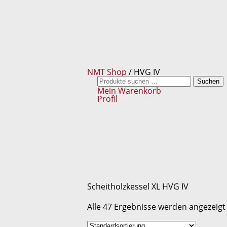
NMT Shop
/ HVG IV
Suchen
Suchen
nach:
Mein Warenkorb
Profil
Scheitholzkessel XL HVG IV
Alle 47 Ergebnisse werden angezeigt