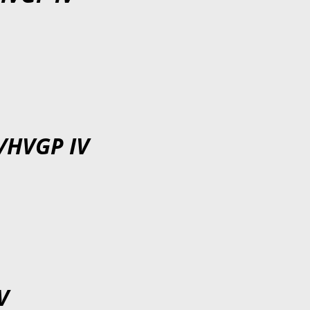
V/HVGP IV
V