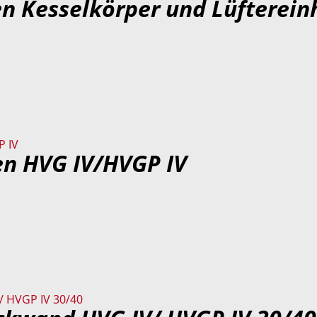
n Kesselkörper und Lüfterein
en HVG IV/HVGP IV