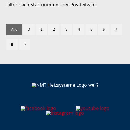
Filter nach Startnummer der Postleitzahl:
Alle
0
1
2
3
4
5
6
7
8
9