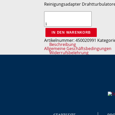
Reinigungsadapter Drahtturbulator
Reinigungsadapter
Drahtturbulatoren
Menge
IN DEN WARENKORB
Artikelnummer:
450020991
Kategori
Beschreibung
Allgemeine Geschäftsbedingungen
Beschreibung
Widerrufsbelehrung
Reinigungsadapter Drahtturbulat