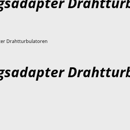
gsadapter Drahttur
ter Drahtturbulatoren
gsadapter Drahttur