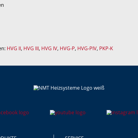
en
en:
HVG II
,
HVG III
,
HVG IV
,
HVG-P
,
HVG-PIV
,
PKP-K
oren