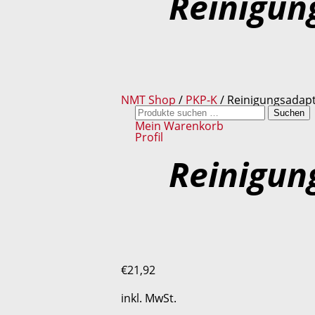
Reinigun
NMT Shop
/
PKP-K
/ Reinigungsadap
Suchen
Suchen
nach:
Mein Warenkorb
Profil
Reinigun
€
21,92
inkl. MwSt.