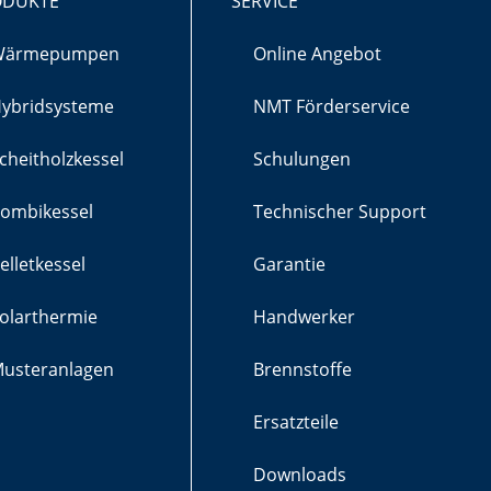
ODUKTE
SERVICE
Wärmepumpen
Online Angebot
ybridsysteme
NMT Förderservice
cheitholzkessel
Schulungen
ombikessel
Technischer Support
elletkessel
Garantie
olarthermie
Handwerker
usteranlagen
Brennstoffe
Ersatzteile
Downloads