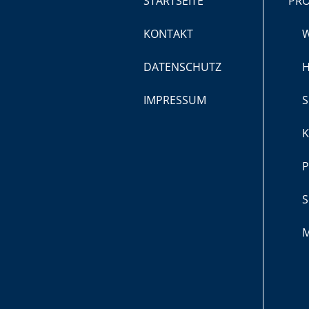
STARTSEITE
PR
KONTAKT
DATENSCHUTZ
H
IMPRESSUM
S
K
P
S
M