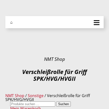
≡
⌂
NMT Shop
Verschleißrolle für Griff
SPK/HVG/HVGII
NMT Shop
/
Sonstige
/ Verschleißrolle für Griff
SPK/HVG/HVGII
Suchen
Suchen
nach:
Mein Warenkorb