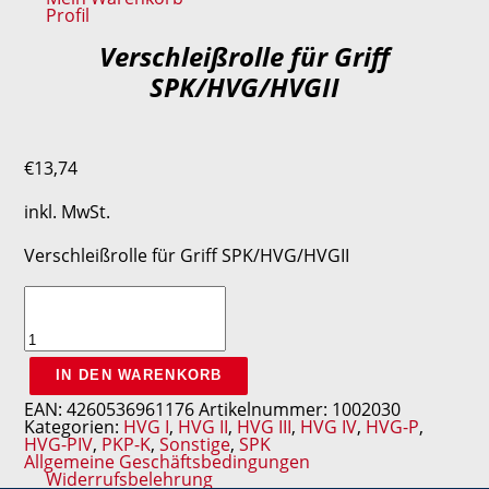
Profil
Verschleißrolle für Griff
SPK/HVG/HVGII
€
13,74
inkl. MwSt.
Verschleißrolle für Griff SPK/HVG/HVGII
Verschleißrolle
für
Griff
SPK/HVG/HVGII
Menge
IN DEN WARENKORB
EAN:
4260536961176
Artikelnummer:
1002030
Kategorien:
HVG I
,
HVG II
,
HVG III
,
HVG IV
,
HVG-P
,
HVG-PIV
,
PKP-K
,
Sonstige
,
SPK
Allgemeine Geschäftsbedingungen
Widerrufsbelehrung