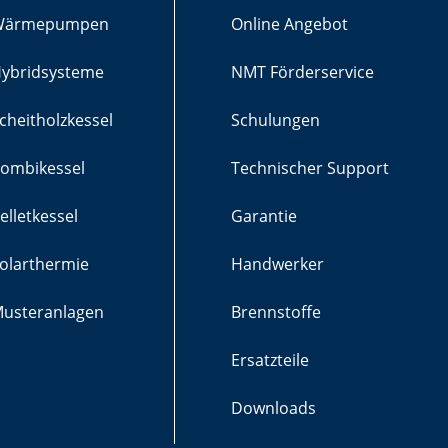
Wärmepumpen
Online Angebot
ybridsysteme
NMT Förderservice
cheitholzkessel
Schulungen
ombikessel
Technischer Support
elletkessel
Garantie
olarthermie
Handwerker
usteranlagen
Brennstoffe
Ersatzteile
Downloads