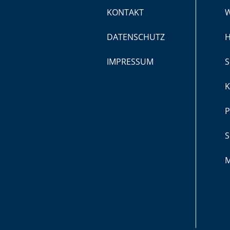
KONTAKT
DATENSCHUTZ
H
IMPRESSUM
S
K
P
S
M