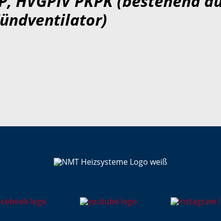
P, HVGPIV PKPK (bestehend au
Zündventilator)