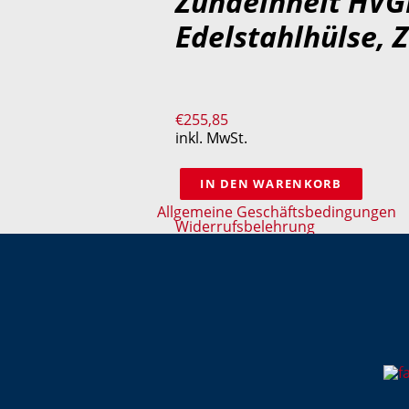
Zündeinheit HVG
Edelstahlhülse, 
€
255,85
inkl. MwSt.
IN DEN WARENKORB
Allgemeine Geschäftsbedingungen
Widerrufsbelehrung