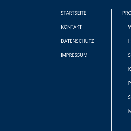
STARTSEITE
PR
KONTAKT
DATENSCHUTZ
H
IMPRESSUM
S
K
P
S
M