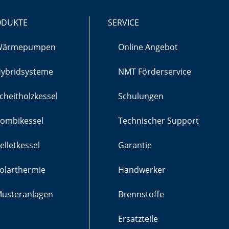
ODUKTE
SERVICE
Wärmepumpen
Online Angebot
ybridsysteme
NMT Förderservice
cheitholzkessel
Schulungen
ombikessel
Technischer Support
elletkessel
Garantie
olarthermie
Handwerker
usteranlagen
Brennstoffe
Ersatzteile